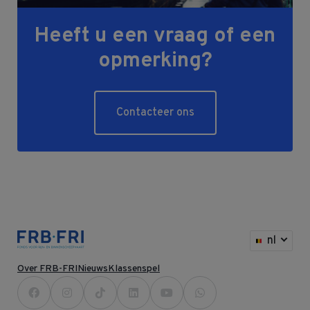
Heeft u een vraag of een
opmerking?
Contacteer ons
nl
Over FRB-FRI
Nieuws
Klassenspel