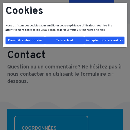
Cookies
Contactez-nous
Nous utilisons des cookies pour améliorer votre expérience utilisateur. Veuillez lire
attentivement notre
politique aux cookies
lorsque vous visitez notre site Web.
FRB FRI HOME
Contact
Paramètres des cookies
Refuser tout
Accepter tous les cookies
Contact
Question ou un commentaire? Ne hésitez pas à
nous contacter en utilisant le formulaire ci-
dessous.
COORDONNÉES