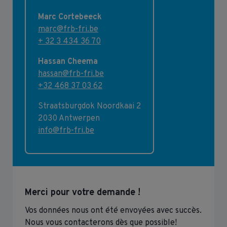
Marc Cortebeeck
marc@frb-fri.be
+ 32 3 434 36 70
Hassan Cheema
hassan@frb-fri.be
+32 468 37 03 62
Straatsburgdok Noordkaai 2
2030 Antwerpen
info@frb-fri.be
Merci pour votre demande !
Vos données nous ont été envoyées avec succès.
Nous vous contacterons dès que possible!