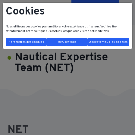
Cookies
Contactez-nous
Nous utilisons des cookies pour améliorer votre expérience utilisateur. Veuillez lire
attentivement notre
politique aux cookies
lorsque vous visitez notre site Web.
FRB FRI HOME
FORMATIONS
Nautical Expertise Team (NET)
Paramètres des cookies
Refuser tout
Accepter tous les cookies
Nautical Expertise
Team (NET)
NET