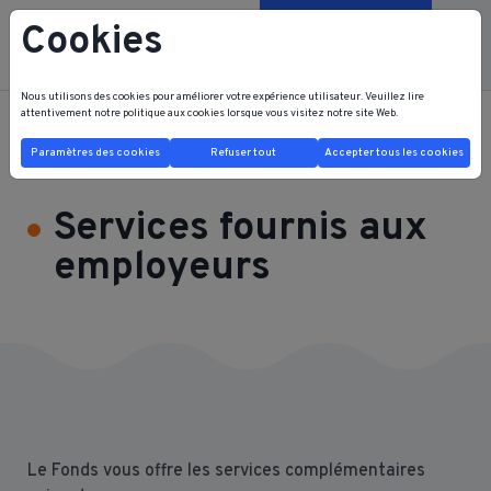
Cookies
Contactez-nous
Nous utilisons des cookies pour améliorer votre expérience utilisateur. Veuillez lire
attentivement notre
politique aux cookies
lorsque vous visitez notre site Web.
FRB FRI HOME
JE SUIS EMPLOYEUR
Paramètres des cookies
Refuser tout
Accepter tous les cookies
Services fournis aux employeurs
Services fournis aux
employeurs
Le Fonds vous offre les services complémentaires