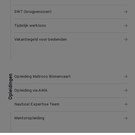
SWT (brugpensioen)
Tijdelijk werkloos
Vakantiegeld voor bedienden
Opleidingen
Opleiding Matroos Binnenvaart
Opleiding via AMA
Nautical Expertise Team
Mentoropleiding